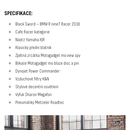
SPECIFIKACE:
Black Sword – BMW R nineT Racer 2018
Cafe Racer kategorie
Nádrž Yamaha XJR
Klasický přední blatník
Zpětná zrcátka Motogadget mo.view spy
Blikače Motogadget mo.blaze disc a pin
Dynojet Power Commander
Vzduchové filtry K&N
Stylové decentní osvětlení
Výfuk Sharon Megafon
Pneumatiky Metzeler Roadtec