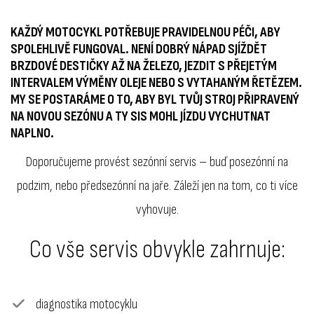
KAŽDÝ MOTOCYKL POTŘEBUJE PRAVIDELNOU PÉČI, ABY
SPOLEHLIVĚ FUNGOVAL. NENÍ DOBRÝ NÁPAD SJÍŽDĚT
BRZDOVÉ DESTIČKY AŽ NA ŽELEZO, JEZDIT S PŘEJETÝM
INTERVALEM VÝMĚNY OLEJE NEBO S VYTAHANÝM ŘETĚZEM.
MY SE POSTARÁME O TO, ABY BYL TVŮJ STROJ PŘIPRAVENÝ
NA NOVOU SEZÓNU A TY SIS MOHL JÍZDU VYCHUTNAT
NAPLNO.
Doporučujeme provést sezónní servis
– buď posezónní na
podzim, nebo předsezónní na jaře. Záleží jen na tom, co ti více
vyhovuje.
Co vše servis obvykle zahrnuje:
diagnostika motocyklu